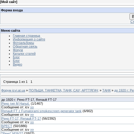
[
Мой сайт
]
Форма входа
В
Ст
Меню сайта
Главная страница
Информация о сайте
Фотоальбомы
Обратная связь
Форум
Каталог статей
Блог
Блог
Видео
Страница
1
из
1
1
Форум icvi.at.ua
»
ПОЛЬША: ТАНКЕТКА; ТАНК; САУ; АРТТЯГАЧ;
»
ТАНК
»
до 1920 г: Р
до 1920 г: Рено FT-17, Renault FT-17
Рено тип М Hanuś.
(
1
/
1467
)
Сообщение от:
icv
»»
Renault FT z Fumatorami smokescreen generator tank
(
6
/
902
)
Сообщение от:
icv
»»
Рено FT-17, Renault FT-17
(
56
/
2392
)
Сообщение от:
icv
»»
БРЕСТ
(
50
/
1886
)
Сообщение от:
icv
»»
"Рено" М26/27
(
2
/
927
)