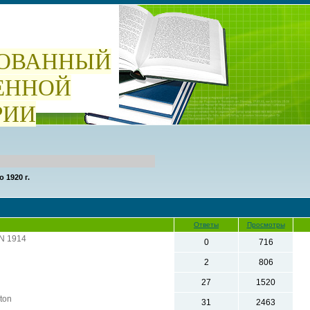
ОВАННЫЙ
ЕННОЙ
РИИ
о 1920 г.
Ответы
Просмотры
ON 1914
0
716
2
806
27
1520
ton
31
2463