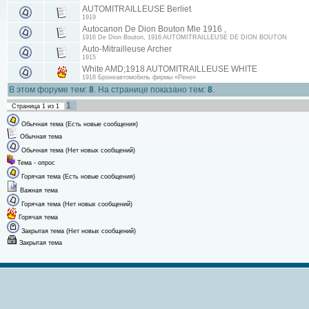
AUTOMITRAILLEUSE Berliet
1919
Autocanon De Dion Bouton Mle 1916 ,
1916 De Dion Bouton, 1916 AUTOMITRAILLEUSE DE DION BOUTON
Auto-Mitrailleuse Archer
1915
White AMD;1918 AUTOMITRAILLEUSE WHITE
1918 Бронеавтомобиль фирмы «Рено»
В этом форуме тем:
8
. На странице показано тем:
8
.
1
Страница
1
из
1
Обычная тема (Есть новые сообщения)
Обычная тема
Обычная тема (Нет новых сообщений)
Тема - опрос
Горячая тема (Есть новые сообщения)
Важная тема
Горячая тема (Нет новых сообщений)
Горячая тема
Закрытая тема (Нет новых сообщений)
Закрытая тема