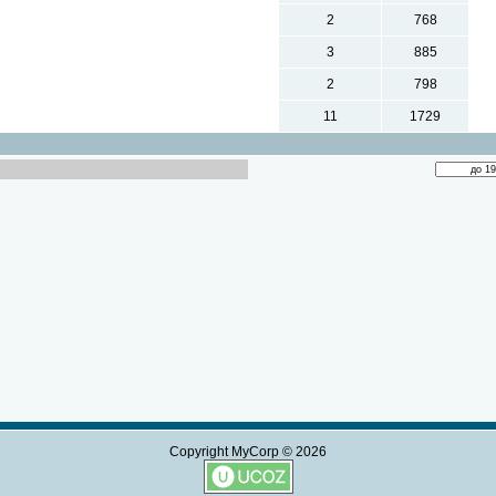
2
768
3
885
2
798
11
1729
Copyright MyCorp © 2026