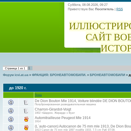
Суббота, 08.08.2026, 09:27
Приветствую Вас
Посетитель
|
RSS
ИЛЛЮСТРИР
САЙТ ВО
ИСТО
1
Страница
1
из
1
Форум icvi.at.ua
»
ФРАНЦИЯ: БРОНЕАВТОМОБИЛИ.
»
БРОНЕАВТОМОБИЛИ
»
д
до 1920 г.
Тема
De Dion Bouton Mle 1914, Voiture blindée DE DION BOUT
Полубронированная разведывательнная машина
Charron-Girardot-Voigt
1902 «Шаррон, Жирардо э Вуа»
Automitrailleuse Peugeot Mle 1914
1914
(L`auto-canon) Autocanon de 75 mm mle 1913, De Dion Bou
1913 Canon de 75 mm mle 1897 modifie 1933, 7.5 cm PaK 97/38.