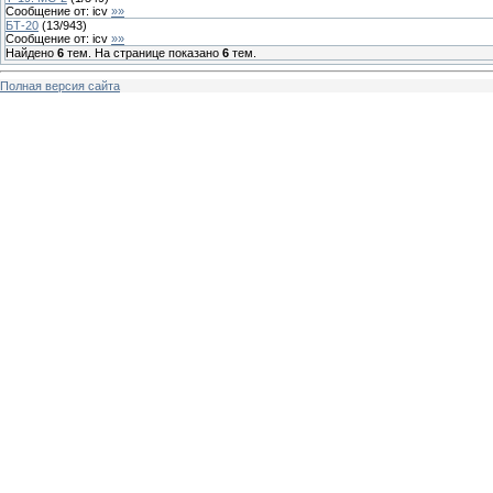
Сообщение от:
icv
»»
БТ-20
(
13
/
943
)
Сообщение от:
icv
»»
Найдено
6
тем. На странице показано
6
тем.
Полная версия сайта