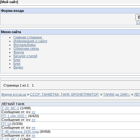
[
Мой сайт
]
Форма входа
В
Ст
Меню сайта
Главная страница
Информация о сайте
Фотоальбомы
Обратная связь
Форум
Каталог статей
Блог
Блог
Видео
Страница
1
из
1
1
Форум icvi.at.ua
»
СССР: ТАНКЕТКА; ТАНК; БРОНЕТРАКТОР;
»
ТАНКИ до 1940 г.
»
ЛЁ
ЛЁГКИЙ ТАНК
Т-20; МС-2
(
1
/
498
)
Сообщение от:
icv
»»
ПТ-1 обр.1932 г.
(
6
/
420
)
Сообщение от:
icv
»»
ПT-1A
(
5
/
339
)
Сообщение от:
icv
»»
Т-46 образца 1935 года
(
8
/
458
)
Сообщение от:
icv
»»
Т-19: МС-2
(
1
/
549
)