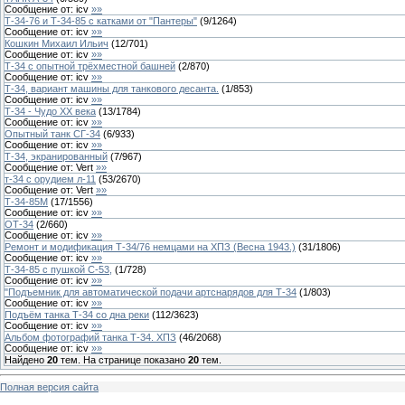
Сообщение от:
icv
»»
Т-34-76 и Т-34-85 с катками от "Пантеры"
(
9
/
1264
)
Сообщение от:
icv
»»
Кошкин Михаил Ильич
(
12
/
701
)
Сообщение от:
icv
»»
Т-34 с опытной трёхместной башней
(
2
/
870
)
Сообщение от:
icv
»»
Т-34, вариант машины для танкового десанта.
(
1
/
853
)
Сообщение от:
icv
»»
Т-34 - Чудо XX века
(
13
/
1784
)
Сообщение от:
icv
»»
Опытный танк СГ-34
(
6
/
933
)
Сообщение от:
icv
»»
Т-34, экранированный
(
7
/
967
)
Сообщение от:
Vert
»»
т-34 с орудием л-11
(
53
/
2670
)
Сообщение от:
Vert
»»
Т-34-85М
(
17
/
1556
)
Сообщение от:
icv
»»
ОТ-34
(
2
/
660
)
Сообщение от:
icv
»»
Ремонт и модификация Т-34/76 немцами на ХПЗ (Весна 1943.)
(
31
/
1806
)
Сообщение от:
icv
»»
Т-34-85 с пушкой С-53,
(
1
/
728
)
Сообщение от:
icv
»»
"Подъемник для автоматической подачи артснарядов для Т-34
(
1
/
803
)
Сообщение от:
icv
»»
Подъём танка Т-34 со дна реки
(
112
/
3623
)
Сообщение от:
icv
»»
Альбом фотографий танка Т-34. ХПЗ
(
46
/
2068
)
Сообщение от:
icv
»»
Найдено
20
тем. На странице показано
20
тем.
Полная версия сайта