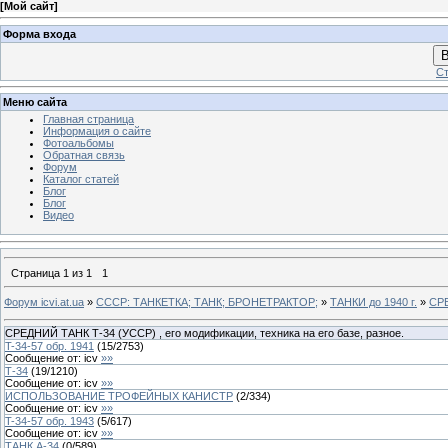
[
Мой сайт
]
Форма входа
В
Ст
Меню сайта
Главная страница
Информация о сайте
Фотоальбомы
Обратная связь
Форум
Каталог статей
Блог
Блог
Видео
Страница
1
из
1
1
Форум icvi.at.ua
»
СССР: ТАНКЕТКА; ТАНК; БРОНЕТРАКТОР;
»
ТАНКИ до 1940 г.
»
СРЕ
СРЕДНИЙ ТАНК Т-34 (УССР) , его модификации, техника на его базе, разное.
T-34-57 oбр. 1941
(
15
/
2753
)
Сообщение от:
icv
»»
Т-34
(
19
/
1210
)
Сообщение от:
icv
»»
ИСПОЛЬЗОВАНИЕ ТРОФЕЙНЫХ КАНИСТР
(
2
/
334
)
Сообщение от:
icv
»»
T-34-57 oбр. 1943
(
5
/
617
)
Сообщение от:
icv
»»
ТАНК А-34
(
0
/
589
)