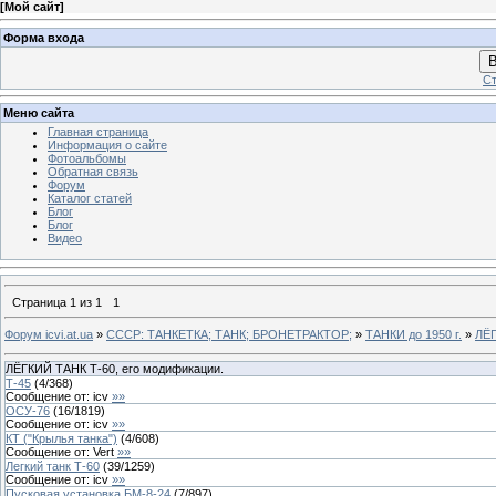
[
Мой сайт
]
Форма входа
В
Ст
Меню сайта
Главная страница
Информация о сайте
Фотоальбомы
Обратная связь
Форум
Каталог статей
Блог
Блог
Видео
Страница
1
из
1
1
Форум icvi.at.ua
»
СССР: ТАНКЕТКА; ТАНК; БРОНЕТРАКТОР;
»
ТАНКИ до 1950 г.
»
ЛЁГ
ЛЁГКИЙ ТАНК Т-60, его модификации.
Т-45
(
4
/
368
)
Сообщение от:
icv
»»
ОСУ-76
(
16
/
1819
)
Сообщение от:
icv
»»
КТ ("Крылья танка")
(
4
/
608
)
Сообщение от:
Vert
»»
Легкий танк Т-60
(
39
/
1259
)
Сообщение от:
icv
»»
Пусковая установка БМ-8-24
(
7
/
897
)