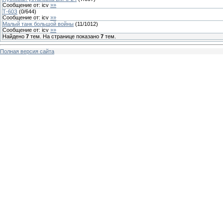
Сообщение от:
icv
»»
Т-60З
(
0
/
644
)
Сообщение от:
icv
»»
Малый танк большой войны
(
11
/
1012
)
Сообщение от:
icv
»»
Найдено
7
тем. На странице показано
7
тем.
Полная версия сайта