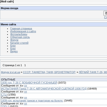
[
Мой сайт
]
Форма входа
В
Ст
Меню сайта
Главная страница
Информация о сайте
Фотоальбомы
Обратная связь
Форум
Каталог статей
Блог
Блог
Видео
Страница
1
из
1
1
Форум icvi.at.ua
»
СССР: ТАНКЕТКА; ТАНК; БРОНЕТРАКТОР;
»
ЛЁГКИЙ ТАНК Т-26, 
ОПЫТНЫЕ
1935 год. Т-26 С ДОБАВОЧНОЙ ГУСЕНИЦЕЙ
(
3
/
372
)
Сообщение от:
icv
»»
ИСПЫТАНИЯ Танка Т-26 C АВТОМАТИЧЕСКОЙ СЦЕПКОЙ 1936 ГОД
(
18
/
469
)
Сообщение от:
icv
»»
СТЦ
(
1
/
356
)
Сообщение от:
icv
»»
1939 год, испытание танков и тракторов на болоте.
(
3
/
445
)
Сообщение от:
icv
»»
ТПП-2
(
5
/
522
)