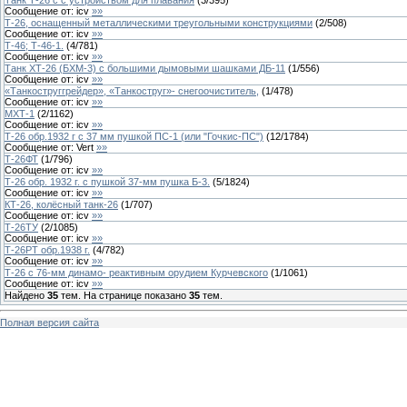
Сообщение от:
icv
»»
Т-26, оснащенный металлическими треугольными конструкциями
(
2
/
508
)
Сообщение от:
icv
»»
Т-46; Т-46-1.
(
4
/
781
)
Сообщение от:
icv
»»
Танк ХТ-26 (БХМ-3) с большими дымовыми шашками ДБ-11
(
1
/
556
)
Сообщение от:
icv
»»
«Танкоструггрейдер», «Танкоструг»- снегоочиститель,
(
1
/
478
)
Сообщение от:
icv
»»
МХТ-1
(
2
/
1162
)
Сообщение от:
icv
»»
Т-26 обр.1932 г с 37 мм пушкой ПС-1 (или "Гочкис-ПС")
(
12
/
1784
)
Сообщение от:
Vert
»»
Т-26ФТ
(
1
/
796
)
Сообщение от:
icv
»»
Т-26 обр. 1932 г. с пушкой 37-мм пушка Б-3.
(
5
/
1824
)
Сообщение от:
icv
»»
КТ-26, колёсный танк-26
(
1
/
707
)
Сообщение от:
icv
»»
Т-26ТУ
(
2
/
1085
)
Сообщение от:
icv
»»
Т-26РТ обр.1938 г.
(
4
/
782
)
Сообщение от:
icv
»»
Т-26 с 76-мм динамо- реактивным орудием Курчевского
(
1
/
1061
)
Сообщение от:
icv
»»
Найдено
35
тем. На странице показано
35
тем.
Полная версия сайта