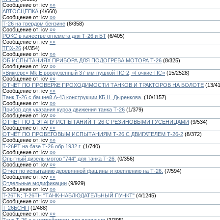
Сообщение от:
icv
»»
АВТОСЦЕПКА
(
4
/
660
)
Сообщение от:
icv
»»
Т-26 на твердом бензине
(
8
/
358
)
Сообщение от:
icv
»»
РОКС в качестве огнемета для Т-26 и БТ
(
6
/
405
)
Сообщение от:
icv
»»
ТПХ-26
(
4
/
354
)
Сообщение от:
icv
»»
ОБ ИСПЫТАНИЯХ ПРИБОРА ДЛЯ ПОДОГРЕВА МОТОРА Т-26
(
8
/
325
)
Сообщение от:
icv
»»
«Виккерс» Mk.E вооруженный 37-мм пушкой ПС-2; «Гoчкиc-ПC»
(
15
/
2528
)
Сообщение от:
icv
»»
ОТЧЁТ ПО ПРОВЕРКЕ ПРОХОДИМОСТИ ТАНКОВ И ТРАКТОРОВ НА БОЛОТЕ
(
13
/
4
Сообщение от:
icv
»»
Танк Т-26 с башней А-43 конструкции КБ Н. Дыренкова.
(
10
/
1157
)
Сообщение от:
icv
»»
Прибор для указания курса движения танка Т-26
(
1
/
379
)
Сообщение от:
icv
»»
ОТЧЁТ ПО 1 ЭТАПУ ИСПЫТАНИЙ Т-26 С РЕЗИНОВЫМИ ГУСЕНИЦАМИ
(
9
/
534
)
Сообщение от:
icv
»»
ОТЧЁТ ПО ПРОБЕГОВЫМ ИСПЫТАНИЯМ Т-26 С ДВИГАТЕЛЕМ Т-26-2
(
8
/
372
)
Сообщение от:
icv
»»
Т-26РТ на базе Т-26 обр.1932 г.
(
1
/
740
)
Сообщение от:
icv
»»
Опытный дизель-мотор "744" для танка Т-26.
(
0
/
356
)
Сообщение от:
icv
»»
Отчет по испытанию деревянной фашины и креплению на Т-26.
(
7
/
594
)
Сообщение от:
icv
»»
Отдельные модификации
(
9
/
929
)
Сообщение от:
icv
»»
T-26TN; T-26TH "ТАНК-НАБЛЮДАТЕЛЬНЫЙ ПУНКТ"
(
4
/
1245
)
Сообщение от:
icv
»»
Т-26БСНП
(
1
/
488
)
Сообщение от:
icv
»»
Танк Т-26 с с устройством для плавания
(
3
/
395
)